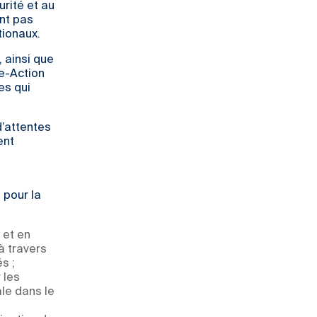
urité et au
nt pas
tionaux.
, ainsi que
he-Action
es qui
d’attentes
ent
 pour la
 et en
à travers
s ;
 les
le dans le