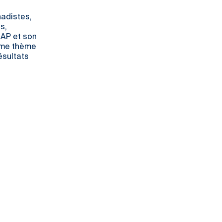
hadistes,
s,
RAP et son
omme thème
ésultats