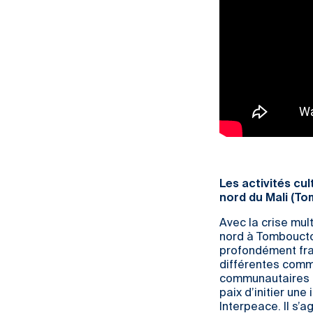
Les activités cu
nord du Mali (T
Avec la crise mul
nord à Tombouctou
profondément frag
différentes com
communautaires on
paix d’initier un
Interpeace. Il s’a