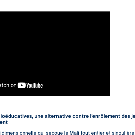
cioéducatives, une alternative contre l’enrôlement des j
lent
tidimensionnelle qui secoue le Mali tout entier et singulièr