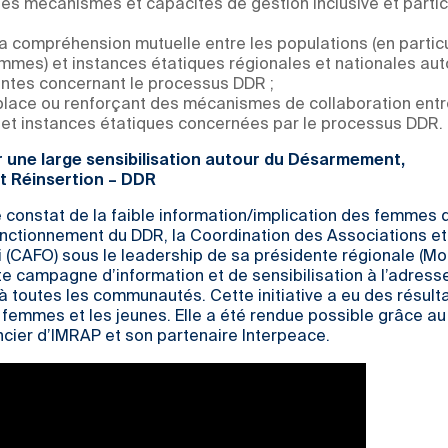
es mécanismes et capacités de gestion inclusive et partic
a compréhension mutuelle entre les populations (en particu
mmes) et instances étatiques régionales et nationales aut
entes concernant le processus DDR ;
place ou renforçant des mécanismes de collaboration entr
 et instances étatiques concernées par le processus DDR.
 une large sensibilisation autour du Désarmement,
t Réinsertion – DDR
le constat de la faible information/implication des femmes 
ctionnement du DDR, la Coordination des Associations e
 (CAFO) sous le leadership de sa présidente régionale (Mop
e campagne d’information et de sensibilisation à l’adress
 à toutes les communautés. Cette initiative a eu des résult
 femmes et les jeunes. Elle a été rendue possible grâce au
ncier d’IMRAP et son partenaire Interpeace.