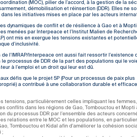
ordination (MOC), pilier de l’accord, à la gestion de la séc
rmement, démobilisation et réinsertion (DDR). Elles ne so
dans les initiatives mises en place par les acteurs interna
des dynamiques de conflit et de résilience à Gao et à Mopti
es menées par Interpeace et l’Institut Malien de Recherc
AP) ont mis en exergue les tensions existantes et potentiell
ue d’inclusivité.
 de l’IMRAP/Interpeace ont aussi fait ressortir l’existence 
le processus de DDR de la part des populations qui le voi
eur à l’emploi et un droit qui leur est dû.
aux défis que le projet 5P (Pour un processus de paix plus
proprié) a contribué à une collaboration durable et efficace
s tensions, particulièrement celles impliquant les femmes,
es conflits dans les régions de Gao, Tombouctou et Mopti 
tion du processus DDR par l’ensemble des acteurs concerné
es relations entre le MOC et les populations, en particulier
ao, Tombouctou et Kidal afin d’améliorer la cohésion socia
 ;