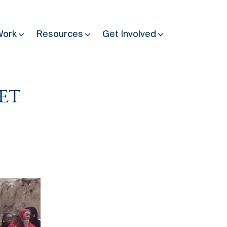
Work
Resources
Get Involved
 ET
Other Resources
Past Programmes
30 years making peace possible
Podcast
Constitution Making for Peace
Peacebuilding in Practice
International Days
Resilience Webcast