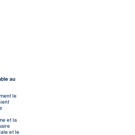
mble au
ement le
aient
s
me et la
naire
ale et le