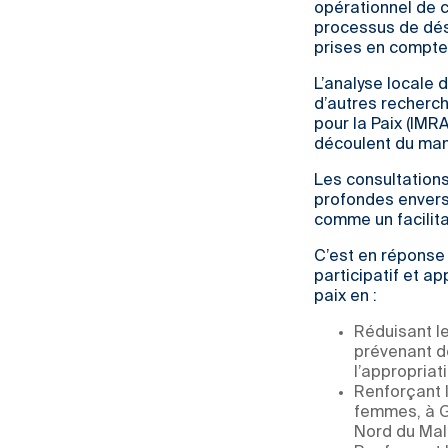
opérationnel de co
processus de désa
prises en compte 
L’analyse locale 
d’autres recherch
pour la Paix (IMR
découlent du manq
Les consultations
profondes envers 
comme un facilitat
C’est en réponse 
participatif et ap
paix en :
Réduisant le
prévenant d
l’appropria
Renforçant l
femmes, à G
Nord du Mali