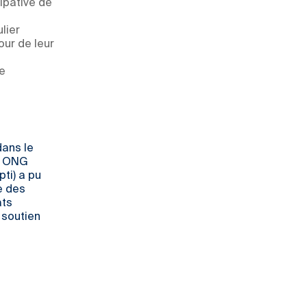
ipative de
lier
our de leur
e
dans le
t ONG
ti) a pu
e des
ats
 soutien