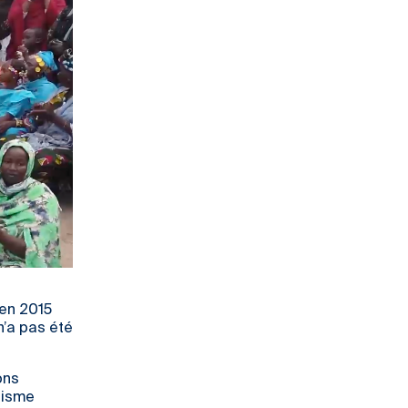
 en 2015
n’a pas été
ons
nisme