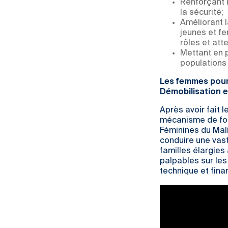
Renforçant l
la sécurité;
Améliorant l
jeunes et fe
rôles et att
Mettant en 
populations
Les femmes pour
Démobilisation e
Après avoir fait 
mécanisme de fon
Féminines du Mali
conduire une vast
familles élargies
palpables sur les
technique et fina